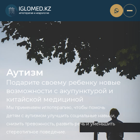
Аутизм
Подарите своему ребенку новые
возможности с акупунктурой и
китайской медициной
Мы применяем иглотерапию, чтобы помочь
детям с аутизмом улучшить социальные навыки,
снизить тревожность, развить речь и уменьшить
стереотипное поведение.