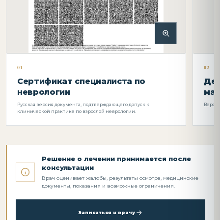
01
02
Сертификат специалиста по
Ден
неврологии
ма
Русская версия документа, подтверждающего допуск к
Версия
клинической практике по взрослой неврологии.
Решение о лечении принимается после
консультации
Врач оценивает жалобы, результаты осмотра, медицинские
документы, показания и возможные ограничения.
Записаться к врачу