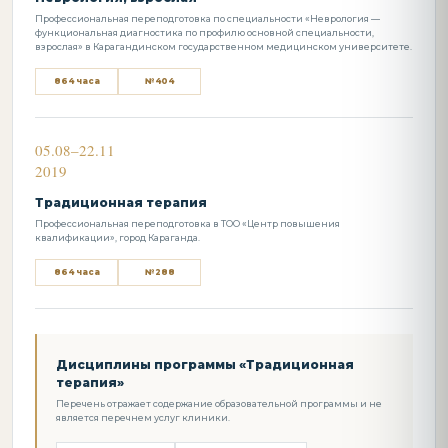
Профессиональная переподготовка по специальности «Неврология —
функциональная диагностика по профилю основной специальности,
взрослая» в Карагандинском государственном медицинском университете.
864 часа
№404
05.08–22.11
2019
Традиционная терапия
Профессиональная переподготовка в ТОО «Центр повышения
квалификации», город Караганда.
864 часа
№288
Дисциплины программы «Традиционная
терапия»
Перечень отражает содержание образовательной программы и не
является перечнем услуг клиники.