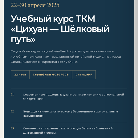
22–30 апреля 2025
Учебный курс ТКМ
«Цихуан — Шёлковый
путь»
Седьмой международный учебный курс по диагностическим и
лечебным технологиям традиционной китайской медицины, город
Сиань, Китайская Народная Республика.
22 часа
Сертификат №2504008
Сиань, КНР
01
Современные подходы к диагностике и лечению артериальной
гипертензии.
02
Подходы к гинекологическому бесплодию и гормональным
нарушениям.
03
Комплексная терапия сахарного диабета и заболеваний
щитовидной железы.