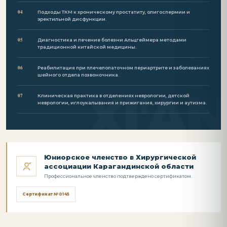
04
Подходы ТКМ к хроническому простатиту, олигоспермии и
эректильной дисфункции.
05
Диагностика и лечение болезни Альцгеймера методами
традиционной китайской медицины.
06
Реабилитация при плечелопаточном периартрите и заболеваниях
шейного отдела позвоночника.
07
Клиническая практика в отделениях неврологии, детской
неврологии, иглоукалывания и прижигания, хирургии и аутизма.
Юниорское членство в Хирургической
ассоциации Карагандинской области
Профессиональное членство подтверждено сертификатом.
Сертификат №0145