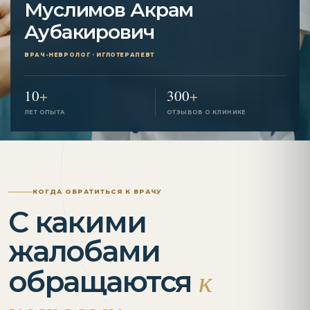
Муслимов Акрам
Аубакирович
ВРАЧ-НЕВРОЛОГ · ИГЛОТЕРАПЕВТ
10
+
300
+
ЛЕТ ОПЫТА
ОТЗЫВОВ О КЛИНИКЕ
КОГДА ОБРАТИТЬСЯ К ВРАЧУ
С какими
жалобами
к
обращаются