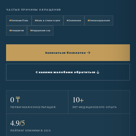
ЧАСТЫЕ ПРИЧИНЫ ОБРАЩЕНИЯ
Головная боль
Боль в спине и шее
Онемение
Головокружение
Невралгия
Нарушения сна
Записаться бесплатно
С какими жалобами обратиться
0
₸
10
+
ПЕРВИЧНАЯ КОНСУЛЬТАЦИЯ
ЛЕТ МЕДИЦИНСКОГО ОПЫТА
4.9
/5
РЕЙТИНГ КЛИНИКИ В 2GIS