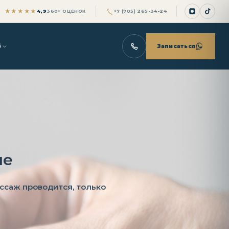
★★★★★
4,9
360+ ОЦЕНОК
+7 (705) 265-34-24
ё
Записаться
не
ссаж проводится, только