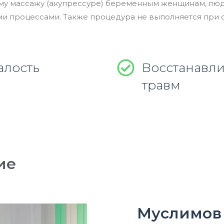
ому массажу (акупрессуре) беременным женщинам, лю
и процессами. Также процедура не выполняется при
алость
Восстанавл
травм
ие
Муслимов