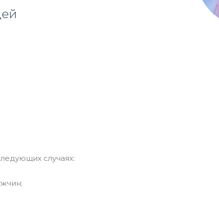
цей
ледующих случаях:
ужчин;