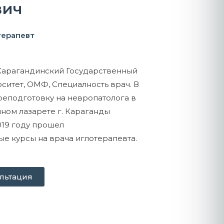
вич
терапевт
 Карагандинский Государственный
итет, ОМФ, Специалность врач. В
реподготовку на невропатолога в
нном лазарете г. Караганды
019 году прошел
е курсы на врача иглотерапевта.
льтация