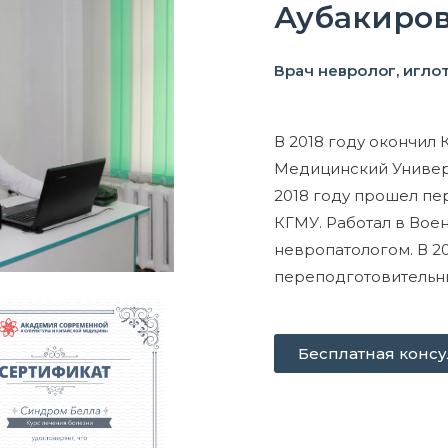
Аубакиро
Врач невролог, игло
В 2018 году окончил
Медицинский Универс
2018 году прошел пе
КГМУ. Работал в Вое
невропатологом. В 2
переподготовительны
Бесплатная консу