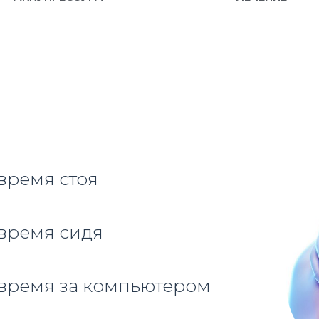
время стоя
время сидя
время за компьютером